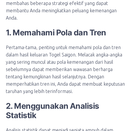
membahas beberapa strategi efektif yang dapat
membantu Anda meningkatkan peluang kemenangan
Anda.
1. Memahami Pola dan Tren
Pertama-tama, penting untuk memahami pola dan tren
dalam hasil keluaran Togel Saigon. Melacak angka-angka
yang sering muncul atau pola kemenangan dari hasil
sebelumnya dapat memberikan wawasan berharga
tentang kemungkinan hasil selanjutnya. Dengan
memperhatikan tren ini, Anda dapat membuat keputusan
taruhan yang lebih terinformasi.
2. Menggunakan Analisis
Statistik
Analisis statistik dapat menjadi senjata ampuh dalam