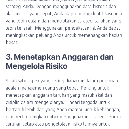
strategi Anda. Dengan menggunakan data historis dan
alat analisis yang tepat, Anda dapat mengidentifikasi pola
yang lebih dalam dan menciptakan strategi taruhan yang
lebih terarah. Menggunakan pendekatan ini, Anda dapat
meningkatkan peluang Anda untuk memenangkan hadiah
besar.
3. Menetapkan Anggaran dan
Mengelola Risiko
Salah satu aspek yang sering diabaikan dalam perjudian
adalah manajemen uang yang tepat. Penting untuk
menetapkan anggaran taruhan yang masuk akal dan
disiplin dalam mengelolanya. Hindari tergoda untuk
bertaruh lebih dari yang Anda mampu untuk kehilangan,
dan pertimbangkan untuk menggunakan strategi seperti
taruhan tetap atau pengelolaan risiko lainnya untuk