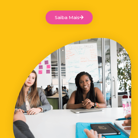
Saiba Mais