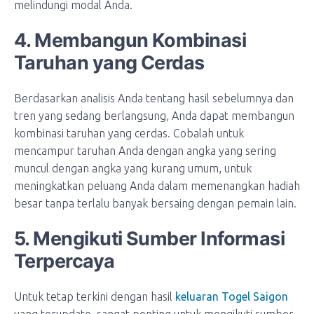
melindungi modal Anda.
4. Membangun Kombinasi
Taruhan yang Cerdas
Berdasarkan analisis Anda tentang hasil sebelumnya dan
tren yang sedang berlangsung, Anda dapat membangun
kombinasi taruhan yang cerdas. Cobalah untuk
mencampur taruhan Anda dengan angka yang sering
muncul dengan angka yang kurang umum, untuk
meningkatkan peluang Anda dalam memenangkan hadiah
besar tanpa terlalu banyak bersaing dengan pemain lain.
5. Mengikuti Sumber Informasi
Terpercaya
Untuk tetap terkini dengan hasil
keluaran Togel Saigon