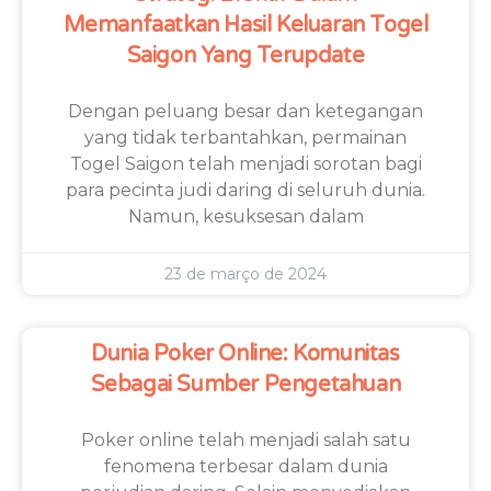
Memanfaatkan Hasil Keluaran Togel
Saigon Yang Terupdate
Dengan peluang besar dan ketegangan
yang tidak terbantahkan, permainan
Togel Saigon telah menjadi sorotan bagi
para pecinta judi daring di seluruh dunia.
Namun, kesuksesan dalam
23 de março de 2024
Dunia Poker Online: Komunitas
Sebagai Sumber Pengetahuan
Poker online telah menjadi salah satu
fenomena terbesar dalam dunia