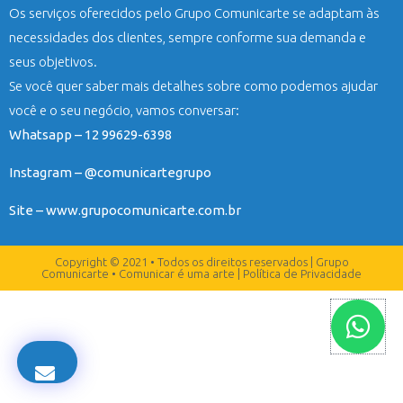
Os serviços oferecidos pelo Grupo Comunicarte se adaptam às
necessidades dos clientes, sempre conforme sua demanda e
seus objetivos.
Se você quer saber mais detalhes sobre como podemos ajudar
você e o seu negócio, vamos conversar:
Whatsapp – 12 99629-6398
Instagram – @comunicartegrupo
Site – www.grupocomunicarte.com.br
Copyright © 2021 • Todos os direitos reservados | Grupo
Comunicarte • Comunicar é uma arte | Política de Privacidade