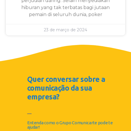
perjudian daring. Selain menyediakan
hiburan yang tak terbatas bagi jutaan
pemain di seluruh dunia, poker
23 de março de 2024
Quer conversar sobre a
comunicação da sua
empresa?
Entenda como o Grupo Comunicarte pode te
ajudar!