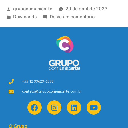
grupocomunicarte
29 de abril de 2023
Dowloands
Deixe um comentário
+55 12 99629-6398
contato@grupocomunicarte.com.br
O Grupo